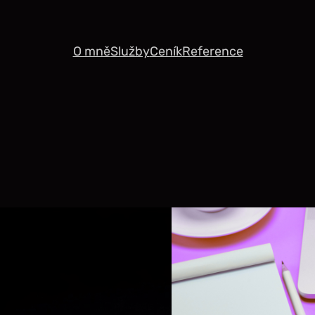
O mně
Služby
Ceník
Reference