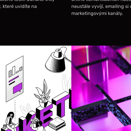
 které uvidíte na
neustále vyvíjí, emailing si
marketingovými kanály.