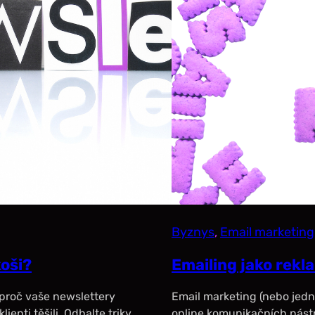
Byznys
, 
Email marketing
koši?
Emailing jako rekl
, proč vaše newslettery
Email marketing (nebo jedno
lienti těšili. Odhalte triky
online komunikačních nástro