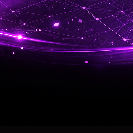
Jsou pop-up okna jen otra
byznys? Zjistěte, jak je nas
nabídnout hodnotu, která n
zákazníky.