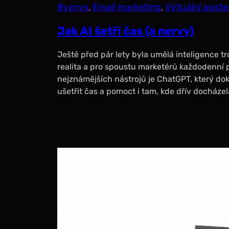
Byznys
, 
Email marketing
, 
Virtuální asist
Jak AI šetří čas (a nervy)
Ještě před pár lety byla umělá inteligence tro
realita a pro spoustu marketérů každodenní
nejznámějších nástrojů je ChatGPT, který dok
ušetřit čas a pomoct i tam, kde dřív docházel