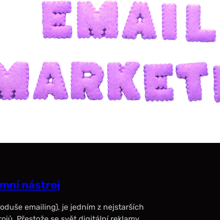
amní nástroj
duše emailing), je jedním z nejstarších
jů. Přestože se svět digitální reklamy