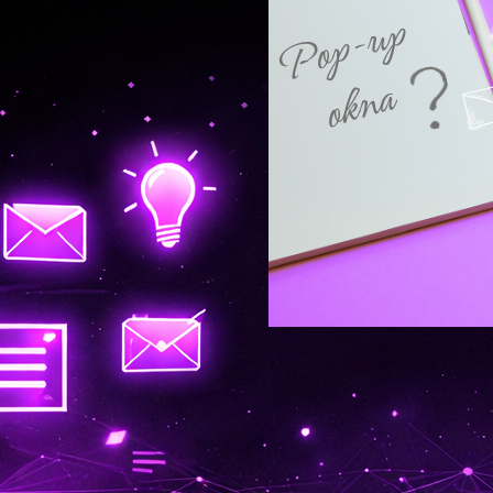
Byznys
, 
Email marketing
Pop-up okna: Otrav
pomocník?