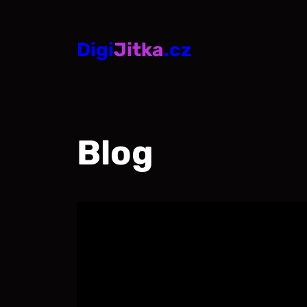
Přeskočit
na
Digi
Jitka
.cz
obsah
Blog