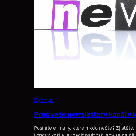
Byznys
Proč vaše newslettery končí v 
Posíláte e-maily, které nikdo nečte? Zjistěte
končí v koši a jak začít psát tak, aby se na ně k