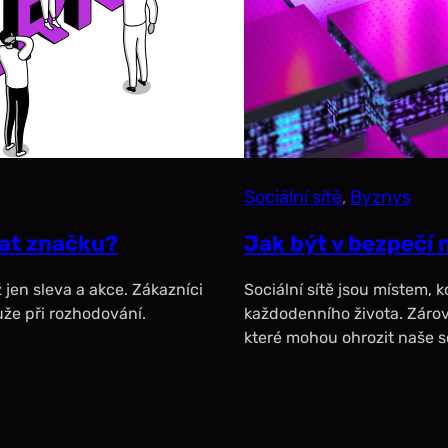
Sociální sítě
, 
Byznys
vat značku?
Jak být v bezpečí n
jen sleva a akce. Zákazníci
Sociální sítě jsou místem, kd
ůže při rozhodování.
každodenního života. Zárov
které mohou ohrozit naše so