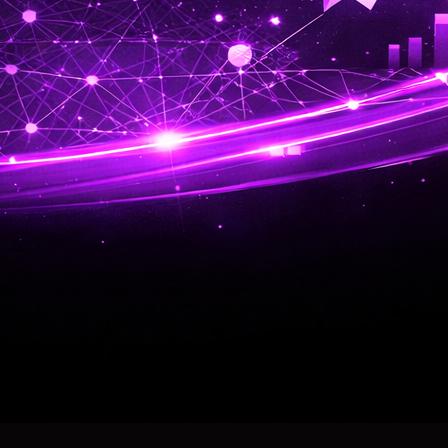
vný spam, nebo výkonný nástroj pro váš
tavit správně, jaké načasování zvolit a jak
ávštěvníky neodradí, ale promění je v